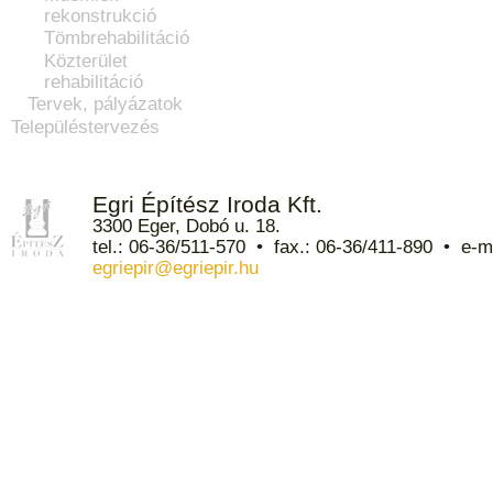
rekonstrukció
Tömbrehabilitáció
Közterület
rehabilitáció
Tervek, pályázatok
Településtervezés
Egri Építész Iroda Kft.
3300 Eger, Dobó u. 18.
tel.: 06-36/511-570 • fax.: 06-36/411-890 • e-ma
egriepir@egriepir.hu