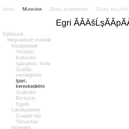
Iroda
Munkáink
Díjak, elismerések
Sajtó, kiállítás
Egri ĂÂÄšĹşĂÂpĂ
Építészet
Megvalósult munkák
Középületek
Oktatási
Kulturális
Igazgatás, iroda
Szállás,
vendéglátás
Ipari,
kereskedelmi
Szakrális
Borászat
Egyéb
Lakóépületek
Családi ház
Társasház
Műemlék