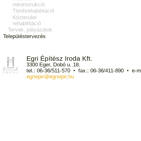
rekonstrukció
Tömbrehabilitáció
Közterület
rehabilitáció
Tervek, pályázatok
Településtervezés
Egri Építész Iroda Kft.
3300 Eger, Dobó u. 18.
tel.: 06-36/511-570 • fax.: 06-36/411-890 • e-ma
egriepir@egriepir.hu