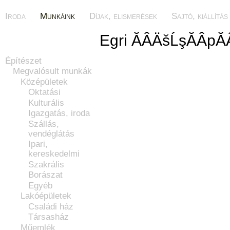
Iroda
Munkáink
Díjak, elismerések
Sajtó, kiállítás
Egri ĂÂÄšĹşĂÂpĂ
Építészet
Megvalósult munkák
Középületek
Oktatási
Kulturális
Igazgatás, iroda
Szállás,
vendéglátás
Ipari,
kereskedelmi
Szakrális
Borászat
Egyéb
Lakóépületek
Családi ház
Társasház
Műemlék