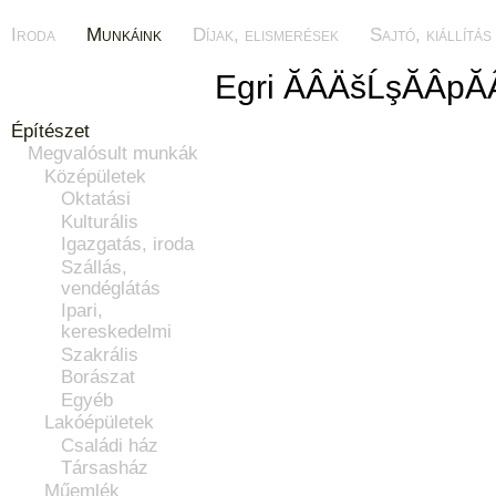
Iroda
Munkáink
Díjak, elismerések
Sajtó, kiállítás
Egri ĂÂÄšĹşĂÂpĂ
Építészet
Megvalósult munkák
Középületek
Oktatási
Kulturális
Igazgatás, iroda
Szállás,
vendéglátás
Ipari,
kereskedelmi
Szakrális
Borászat
Egyéb
Lakóépületek
Családi ház
Társasház
Műemlék