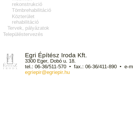
rekonstrukció
Tömbrehabilitáció
Közterület
rehabilitáció
Tervek, pályázatok
Településtervezés
Egri Építész Iroda Kft.
3300 Eger, Dobó u. 18.
tel.: 06-36/511-570 • fax.: 06-36/411-890 • e-ma
egriepir@egriepir.hu