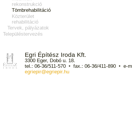
rekonstrukció
Tömbrehabilitáció
Közterület
rehabilitáció
Tervek, pályázatok
Településtervezés
Egri Építész Iroda Kft.
3300 Eger, Dobó u. 18.
tel.: 06-36/511-570 • fax.: 06-36/411-890 • e-ma
egriepir@egriepir.hu