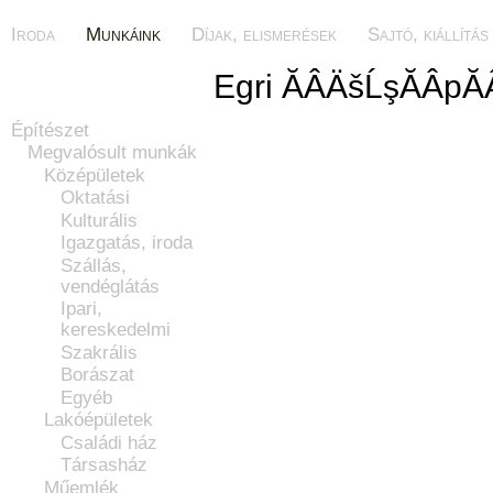
Iroda
Munkáink
Díjak, elismerések
Sajtó, kiállítás
Egri ĂÂÄšĹşĂÂpĂ
Építészet
Megvalósult munkák
Középületek
Oktatási
Kulturális
Igazgatás, iroda
Szállás,
vendéglátás
Ipari,
kereskedelmi
Szakrális
Borászat
Egyéb
Lakóépületek
Családi ház
Társasház
Műemlék