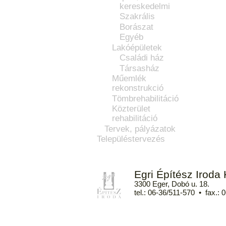
kereskedelmi
Szakrális
Borászat
Egyéb
Lakóépületek
Családi ház
Társasház
Műemlék
rekonstrukció
Tömbrehabilitáció
Közterület
rehabilitáció
Tervek, pályázatok
Településtervezés
Egri Építész Iroda K
3300 Eger, Dobó u. 18.
tel.: 06-36/511-570 • fax.: