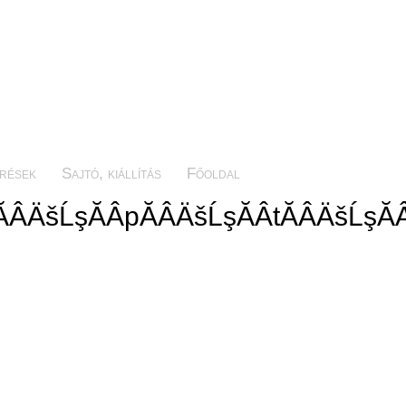
erések
Sajtó, kiállítás
Főoldal
ĂÂÄšĹşĂÂpĂÂÄšĹşĂÂtĂÂÄšĹşĂ