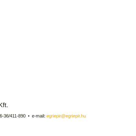
ft.
 06-36/411-890 • e-mail:
egriepir@egriepir.hu