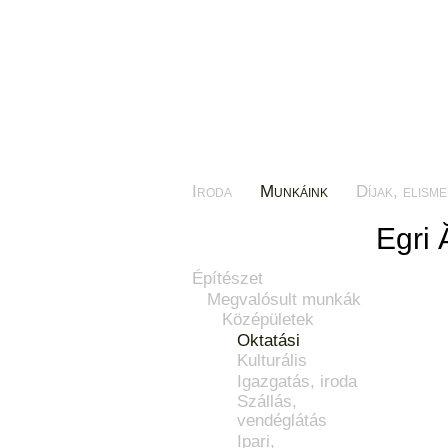
Iroda
Munkáink
Díjak, elism
Egri 
Építészet
Megvalósult munkák
Középületek
Oktatási
Kulturális
Igazgatás, iroda
Szállás,
vendéglátás
Ipari,