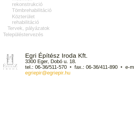
rekonstrukció
Tömbrehabilitáció
Közterület
rehabilitáció
Tervek, pályázatok
Településtervezés
Egri Építész Iroda Kft.
3300 Eger, Dobó u. 18.
tel.: 06-36/511-570 • fax.: 06-36/411-890 • e-ma
egriepir@egriepir.hu