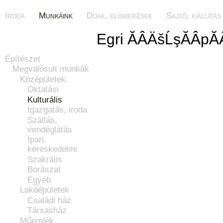
Iroda
Munkáink
Díjak, elismerések
Sajtó, kiállítás
Egri ĂÂÄšĹşĂÂpĂ
Építészet
Megvalósult munkák
Középületek
Oktatási
Kulturális
Igazgatás, iroda
Szállás,
vendéglátás
Ipari,
kereskedelmi
Szakrális
Borászat
Egyéb
Lakóépületek
Családi ház
Társasház
Műemlék